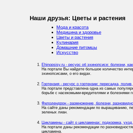
Наши друзья: Цветы и растения
Мода и красота
Медицина и здоровье
Цветы и растения
Кулинария
Домашние питомцы
Искусство
Ehinopsisy.ru - ресурс об эхинопсисе: болезни, к
На портале Вы найдете большое количество интер
эхинопсисами, о его видах.
Гортензия - ресурс о гортензии: пересадка, полив
На портале представлена одна из самых популярн
борьбе с насекомыми-вредителями и болезнями г
Филодендрон - размножение, болезни, разновидно
На сайте даны рекомендации по выращиванию, пе
зеленых лиан.
Цикламены - сайт о цикламенах: подкормка, уход
На портале даны рекомендации по разновидностя
цикламена.