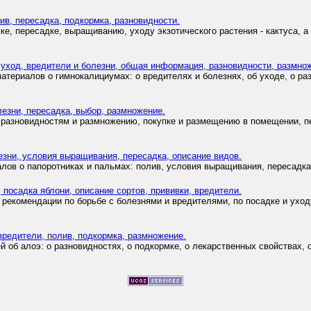
лив, пересадка, подкормка, разновидности.
е, пересадке, выращиванию, уходу экзотического растения - кактуса, а
м: уход, вредители и болезни, общая информация, разновидности, размно
атериалов о гимнокалициумах: о вредителях и болезнях, об уходе, о р
лезни, пересадка, выбор, размножение.
 разновидностям и размножению, покупке и размещению в помещении, пе
лезни, условия выращивания, пересадка, описание видов.
ов о папоротниках и пальмах: полив, условия выращивания, пересадка 
а, посадка яблони, описание сортов, прививки, вредители.
 рекомендации по борьбе с болезнями и вредителями, по посадке и уход
, вредители, полив, подкормка, размножение.
 об алоэ: о разновидностях, о подкормке, о лекарственных свойствах, о