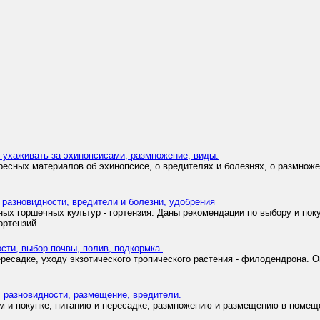
ак ухаживать за эхинопсисами, размножение, виды.
есных материалов об эхинопсисе, о вредителях и болезнях, о размножен
, разновидности, вредители и болезни, удобрения
ых горшечных культур - гортензия. Даны рекомендации по выбору и пок
ортензий.
сти, выбор почвы, полив, подкормка.
ресадке, уходу экзотического тропического растения - филодендрона. 
, разновидности, размещение, вредители.
м и покупке, питанию и пересадке, размножению и размещению в помеще