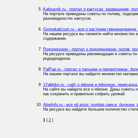
Kaktusnik.ru - портал о кактусах: размещение, по
На портале приведены советы по поливу, подкормк
разновидностях кактусов.
Gimnokalicium.ru - все о растении гимнокалициу
На нашем ресурсе вы сможете найти множество м
содержании.
Рододендрон - портал о рододендроне: полив, бо
На ресурсе приведены рекомендации и советы по
рододендрона.
PalPap.ru - портал о пальмах и папоротниках: бо
На нашем портале вы найдете множество материал
1Yabloko.ru - сайт о яблоне и яблочках: пересадк
На сайте вы найдете все о яблоне. Даны советы и
как сохранить и правильно собрать урожай.
AloeInfo.ru - все об алоэ: подбор смеси, болезни
На ресурсе вы найдете большое количество статей
1
|
2
|